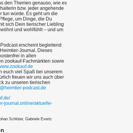
ns den Themen genauso, wie es
rhalterin bzw. jeder angehende
r tun würde. Es geht um die
Pflege, um Dinge, die Du
it sich Dein tierischer Liebling
ewöhnt und wohlfühlt – und um
-Podcast erscheint begleitend
Heimtier-Journal. Dieses
ostenfrei in allen
en zookauf-Fachmärkten sowie
www.zookauf.de
 euch viel Spaß bei unserem
rlich freuen wir uns auch über
k zu unseren tierischen
o@heimtier-podcast.de
uf.de/
er-journal.online/aktuelle-
phan Schlüter, Gabriele Evertz
en