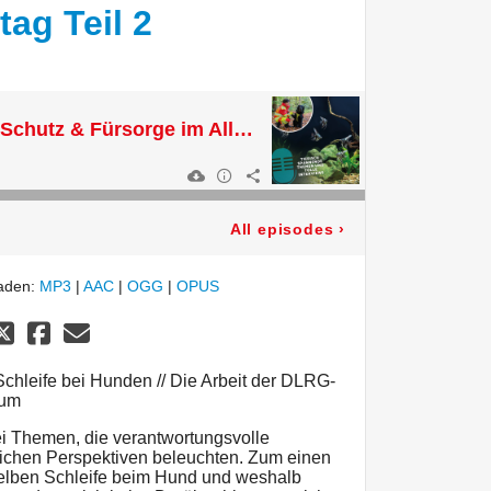
tag Teil 2
Heimtier Podcast - Schutz & Fürsorge im Alltag Teil 2
All episodes
›
laden:
MP3
|
AAC
|
OGG
|
OPUS
hleife bei Hunden // Die Arbeit der DLRG-
ium
ei Themen, die verantwortungsvolle
lichen Perspektiven beleuchten. Zum einen
gelben Schleife beim Hund und weshalb