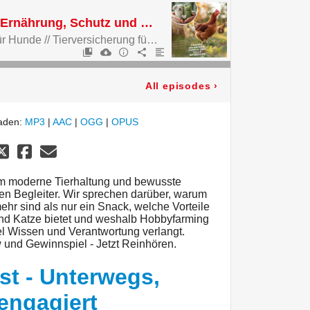
Heimtier Podcast - Ernährung, Schutz und Verantwortung
Natürliche Kauartikel für Hunde // Tierversicherung für Hund und Katzen // Hobbyfarming – Tierhaltung zwischen Trend und Verantwortung
All episodes
›
laden:
MP3
|
AAC
|
OGG
|
OPUS
 um moderne Tierhaltung und bewusste
hen Begleiter. Wir sprechen darüber, warum
ehr sind als nur ein Snack, welche Vorteile
und Katze bietet und weshalb Hobbyfarming
iel Wissen und Verantwortung verlangt.
 und Gewinnspiel - Jetzt Reinhören.
st - Unterwegs,
engagiert