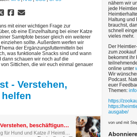
nähern wir u
jede Heimtie
Heimtierhalte
Haltung und 
brauchst, dam
uns mit einer wichtigen Frage zur
schnell eing
ber, ob eine Einzelhaltung bei einer Katze
vieles mehr.
 einer Samtpfote besser gleich ein weiterer
 einziehen sollte. Außerdem werfen wir
Der Heimtier
Thema der Ergänzungsfuttermitteln bei
zum zookauf 
ch, was funktionale Snacks sind und wann
bekommt ihr k
d dann schauen wir noch auf die
teilnehmend
von Sittichen, die wir euch einmal genauer
online unter
Wir wünschen
Podcast. Natü
st - Verstehen,
euer Feedbac
Themen:
inf
 helfen
https://zooka
https://heimti
ausgabe/
von und mit Ste
Heimtier Podcast - Verstehen, beschäftigung, helfen
Sinnvolle Beschäftigung für Hund und Katze // Heimtierhaltung in Deutschland – Weshalb wir das Leben mit tierischen Mitbewohnern schätzen // Hilfe für Igel und Eichhörnchen
Abonnier