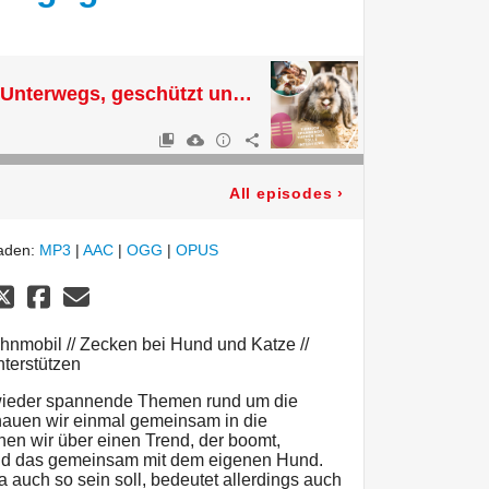
Heimtier Podcast - Unterwegs, geschützt und engagiert
All episodes
›
laden:
MP3
|
AAC
|
OGG
|
OPUS
nmobil // Zecken bei Hund und Katze //
nterstützen
h wieder spannende Themen rund um die
chauen wir einmal gemeinsam in die
en wir über einen Trend, der boomt,
nd das gemeinsam mit dem eigenen Hund.
 auch so sein soll, bedeutet allerdings auch