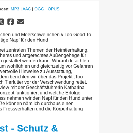
laden:
MP3
|
AAC
|
OGG
|
OPUS
chen und Meerschweinchen // Too Good To
ichtige Napf für den Hund
rei zentralen Themen der Heimtierhaltung.
icheres und artgerechtes Außengehege für
gestaltet werden kann. Worauf du achten
ndum wohlfühlen und gleichzeitig vor Gefahren
wertvolle Hinweise zu Ausstattung,
em berichten wir über das Projekt „Too
 Tierfutter vor der Verschwendung rettet.
view mit der Geschäftsführerin Katharina
Konzept funktioniert und welche Erfolge
luss nehmen wir den Napf für den Hund unter
öße können nämlich durchaus einen
s Fressverhalten und die Körperhaltung
st - Schutz &