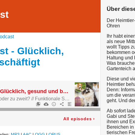
Über dies
st
Der Heimtier-
Ohren
Ihr habt ein
odcast
als neue Mit
wollt Tipps z
t - Glücklich,
bekommen ode
Haltung und
chäftigt
Was brauche 
Gartenteich 
Diese und vi
Heimtier beh
Denn: Inform
Heimtier Podcast - Glücklich, gesund und beschäftigt
um die veran
Katzenhaltung - Allein oder zu zweit? // Funktionale Snacks für Hunde // Badevorlieben von Sittichen
geht. Und de
Ab sofort la
Gabi und Ste
All episodes
›
ihnen und Ex
Bereichen in 
tierischen F
laden:
MP3
|
AAC
|
OGG
|
OPUS