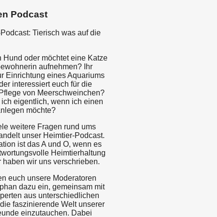
en Podcast
Podcast: Tierisch was auf die
en Hund oder möchtet eine Katze
bewohnerin aufnehmen? Ihr
ur Einrichtung eines Aquariums
r interessiert euch für die
 Pflege von Meerschweinchen?
ich eigentlich, wenn ich einen
anlegen möchte?
ele weitere Fragen rund ums
andelt unser Heimtier-Podcast.
ation ist das A und O, wenn es
twortungsvolle Heimtierhaltung
r haben wir uns verschrieben.
den euch unsere Moderatoren
phan dazu ein, gemeinsam mit
perten aus unterschiedlichen
die faszinierende Welt unserer
reunde einzutauchen. Dabei