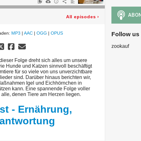
All episodes
›
laden:
MP3
|
AAC
|
OGG
|
OPUS
Follow us
zookauf
dieser Folge dreht sich alles um unsere
wie Hunde und Katzen sinnvoll beschäftigt
iere für so viele von uns unverzichtbare
ieder sind. Darüber hinaus berichten wir,
 Maßnahmen Igel und Eichhörnchen in
ützen kann. Eine spannende Folge voller
r alle, denen Tiere am Herzen liegen.
st - Ernährung,
rantwortung